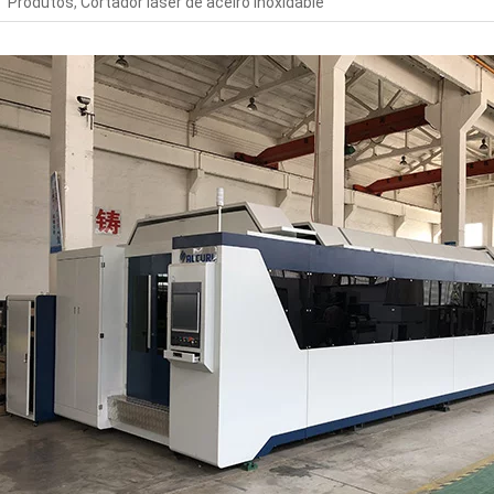
Produtos
,
Cortador láser de aceiro inoxidable