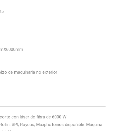
25
mmmX6000mm
izo de maquinaria no exterior
rte con láser de fibra de 6000 W
 Rofin, SPI, Raycus, Maxphotonics dispoñible. Máquina