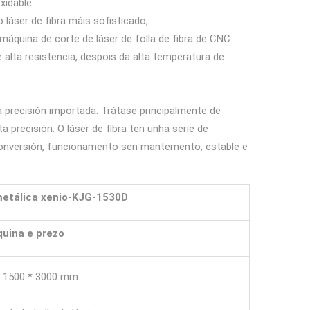
xidable
láser de fibra máis sofisticado,
quina de corte de láser de folla de fibra de CNC
lta resistencia, despois da alta temperatura de
ta precisión importada. Trátase principalmente de
a precisión. O láser de fibra ten unha serie de
de conversión, funcionamento sen mantemento, estable e
metálica
xenio-KJG-1530D
quina e prezo
1500 * 3000 mm