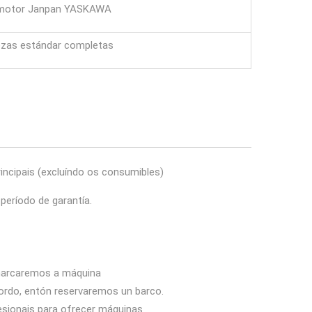
motor Janpan YASKAWA
zas estándar completas
incipais (excluíndo os consumibles)
período de garantía.
 marcaremos a máquina
cordo, entón reservaremos un barco.
esionais para ofrecer máquinas