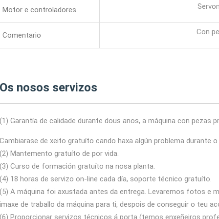
Servo
Motor e controladores
Con pe
Comentario
Os nosos servizos
(1) Garantía de calidade durante dous anos, a máquina con pezas pr
Cambiarase de xeito gratuíto cando haxa algún problema durante o 
(2) Mantemento gratuíto de por vida.
(3) Curso de formación gratuíto na nosa planta.
(4) 18 horas de servizo on-line cada día, soporte técnico gratuíto.
(5) A máquina foi axustada antes da entrega. Levaremos fotos e
imaxe de traballo da máquina para ti, despois de conseguir o teu a
(6) Proporcionar servizos técnicos á porta (temos enxeñeiros prof