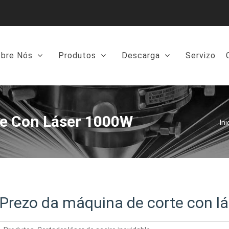
bre Nós
Produtos
Descarga
Servizo
te Con Láser 1000W
Ini
Prezo da máquina de corte con l