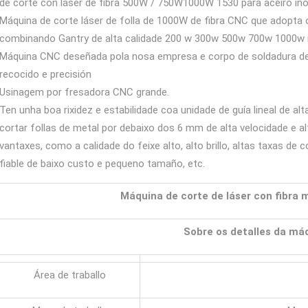
de corte con láser de fibra 500W / 750W1000W 1530 para aceiro ino
Máquina de corte láser de folla de 1000W de fibra CNC que adopta o 
combinando Gantry de alta calidade 200 w 300w 500w 700w 1000w má
Máquina CNC deseñada pola nosa empresa e corpo de soldadura de a
recocido e precisión
Usinagem por fresadora CNC grande.
Ten unha boa rixidez e estabilidade coa unidade de guía lineal de al
cortar follas de metal por debaixo dos 6 mm de alta velocidade e alt
vantaxes, como a calidade do feixe alto, alto brillo, altas taxas 
fiable de baixo custo e pequeno tamaño, etc.
Máquina de corte de láser con fibra 
Sobre os detalles da má
Área de traballo