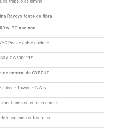
 de traballo de lámina
ina Raycys
fonte de fibra
00 w IPG opcional
YYC Rack e dobre unidade
S&A CW6300ETS
a de control de CYPCUT
e guía de Taiwán HINWIN
limentación neumática auxiliar
de lubricación automática