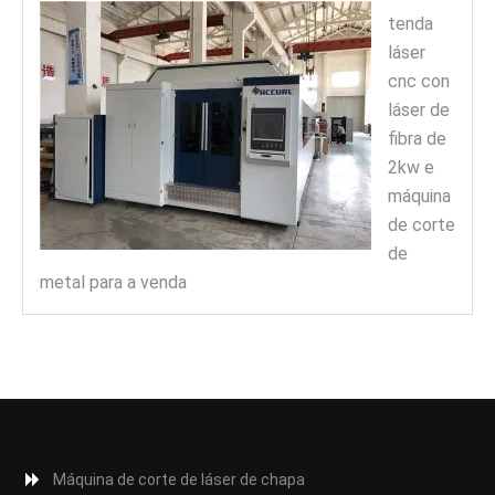
tenda
láser
cnc con
láser de
fibra de
2kw e
máquina
de corte
de
metal para a venda
Máquina de corte de láser de chapa