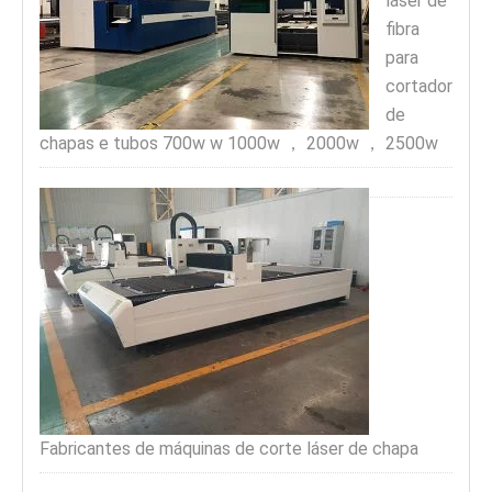
láser de
fibra
para
cortador
de
chapas e tubos 700w w 1000w ， 2000w ， 2500w
Fabricantes de máquinas de corte láser de chapa