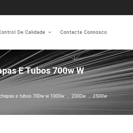
Control De Calidade
Contacte Connosco
hapas E Tubos 700w W
r de chapas e tubos 700w w 1000w ， 2000w ， 2500w