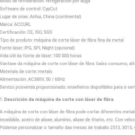
Modo de refrixeración: refrigeración por auga
Software de control: CypCut
Lugar de orixe: Anhui, China (continental)
Marca: ACCURL
Certificación: CE, ISO, SGS
Tipo de produto: máquina de corte láser de fibra fina de metal
Fonte láser: IPG, SPI, Nlight (opcional)
Vida útil da fonte de láser: 100 000 horas
Vantaxe da máquina de corte con láser de fibra: baixo consumo, alta
Materiais de corte: metais
Alimentación: AC380V, 50 / 60Hz
Servizo posvenda proporcionado: enxeñeiros dispoñibles para o serv
1.
Descrición da máquina de corte con láser de fibra
A máquina de corte con láser de fibra pode cortar diferentes metais
inoxidable, aceiro de aliaxe, aluminio, aliaxe de titanio, etc. Con vel
Pódense personalizar o tamaño das mesas de traballo 2513, 3015, 4