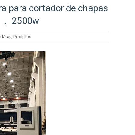
bra para cortador de chapas
w ， 2500w
 láser
,
Produtos