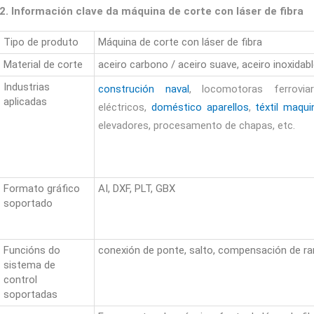
2. Información clave da máquina de corte con láser de fibra
Tipo de produto
Máquina de corte con láser de fibra
Material de corte
aceiro carbono / aceiro suave, aceiro inoxidable
Industrias
construción naval
, locomotoras ferrovia
aplicadas
eléctricos,
doméstico
aparellos
,
téxtil
maquin
elevadores, procesamento de chapas, etc.
Formato gráfico
AI, DXF, PLT, GBX
soportado
Funcións do
conexión de ponte, salto, compensación de ran
sistema de
control
soportadas