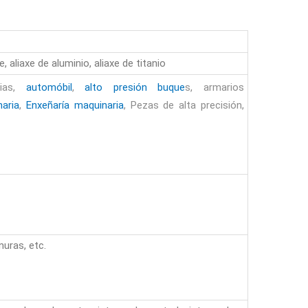
, aliaxe de aluminio, aliaxe de titanio
rias,
automóbil
,
alto
presión
buque
s, armarios
aria
,
Enxeñaría
maquinaria
, Pezas de alta precisión,
uras, etc.